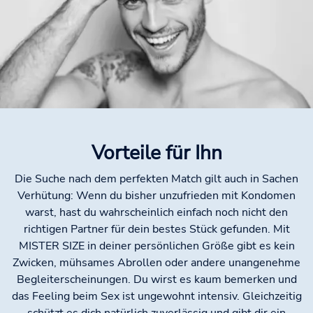
Vorteile für Ihn
Die Suche nach dem perfekten Match gilt auch in Sachen
Verhütung: Wenn du bisher unzufrieden mit Kondomen
warst, hast du wahrscheinlich einfach noch nicht den
richtigen Partner für dein bestes Stück gefunden. Mit
MISTER SIZE in deiner persönlichen Größe gibt es kein
Zwicken, mühsames Abrollen oder andere unangenehme
Begleiterscheinungen. Du wirst es kaum bemerken und
das Feeling beim Sex ist ungewohnt intensiv. Gleichzeitig
schützt es dich natürlich zuverlässig und gibt dir ein