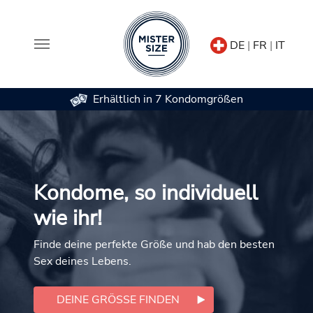
DE
|
FR
|
IT
Erhältlich in 7 Kondomgrößen
Zum Hauptinhalt springen
Kondome, so individuell
wie ihr!
Finde deine perfekte Größe und hab den besten
Sex deines Lebens.
DEINE GRÖSSE FINDEN