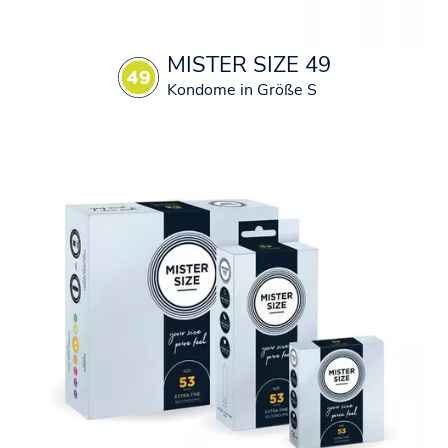
MISTER SIZE 49
Kondome in Größe S