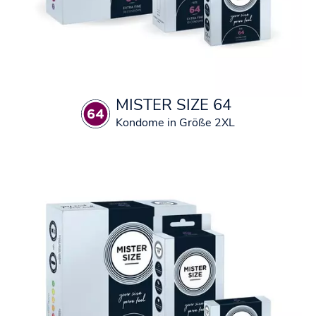
MISTER SIZE 64
Kondome in Größe 2XL