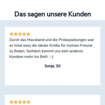
Das sagen unsere Kunden
Durch das Massband und die Probepackungen war
es total easy die ideale Größe für meinen Freund
zu finden. Seitdem kommt uns kein anderes
Kondom mehr ins Bett. ;-)
Sonja, 30