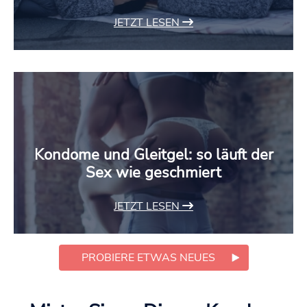
JETZT LESEN
Kondome und Gleitgel: so läuft der
Sex wie geschmiert
JETZT LESEN
PROBIERE ETWAS NEUES