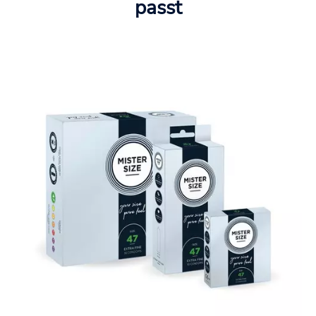
passt