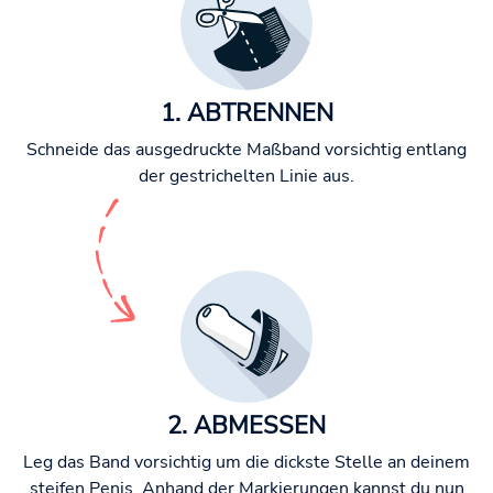
1. ABTRENNEN
Schneide das ausgedruckte Maßband vorsichtig entlang
der gestrichelten Linie aus.
2. ABMESSEN
Leg das Band vorsichtig um die dickste Stelle an deinem
steifen Penis. Anhand der Markierungen kannst du nun