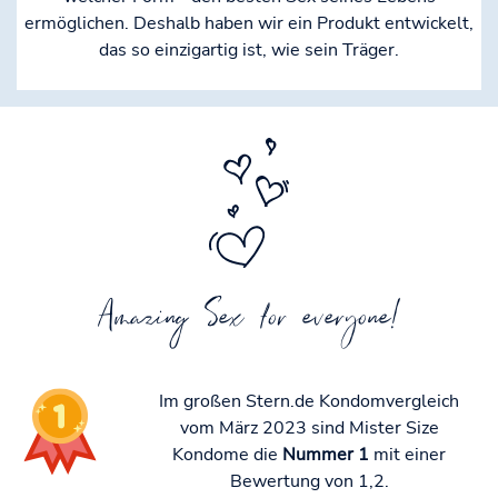
ermöglichen. Deshalb haben wir ein Produkt entwickelt,
das so einzigartig ist, wie sein Träger.
Amazing Sex for everyone!
Im großen Stern.de Kondomvergleich
vom März 2023 sind Mister Size
Kondome die
Nummer 1
mit einer
Bewertung von 1,2.