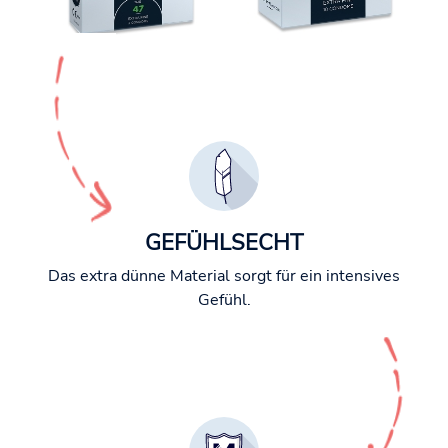
GEFÜHLSECHT
Das extra dünne Material sorgt für ein intensives
Gefühl.