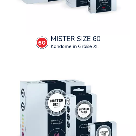
MISTER SIZE 60
Kondome in Größe XL