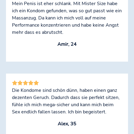
Mein Penis ist eher schlank. Mit Mister Size habe
ich ein Kondom gefunden, was so gut passt wie ein
Massanzug. Da kann ich mich voll auf meine
Performance konzentrieren und habe keine Angst
mehr dass es abrutscht.
Amir, 24
Die Kondome sind schön dünn, haben einen ganz
dezenten Geruch. Dadurch dass sie perfekt sitzen,
fühle ich mich mega-sicher und kann mich beim
Sex endlich fallen lassen. Ich bin begeistert.
Alex, 35