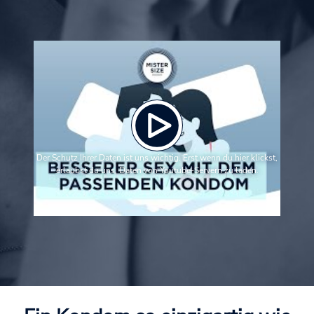
Der Schutz Ihrer Daten ist uns wichtig. Erst wenn du hier klickst,
erlaubst du uns, Daten von Youtube-Servern zu laden.