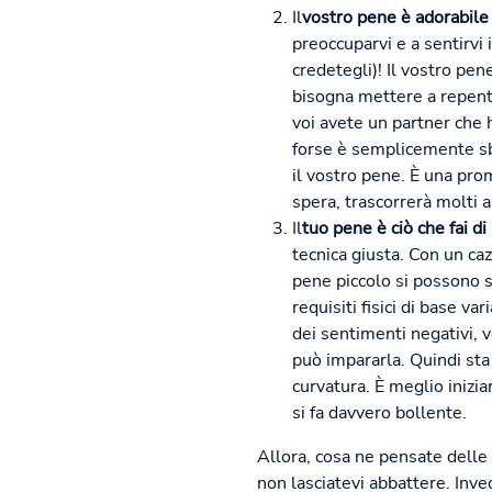
Il
vostro pene è adorabile 
preoccuparvi e a sentirvi i
credetegli)! Il vostro pe
bisogna mettere a repenta
voi avete un partner che 
forse è semplicemente sba
il vostro pene. È una pro
spera, trascorrerà molti 
Il
tuo pene è ciò che fai di 
tecnica giusta. Con un ca
pene piccolo si possono su
requisiti fisici di base va
dei sentimenti negativi, v
può impararla. Quindi sta
curvatura. È meglio inizia
si fa davvero bollente.
Allora, cosa ne pensate delle n
non lasciatevi abbattere. Inve