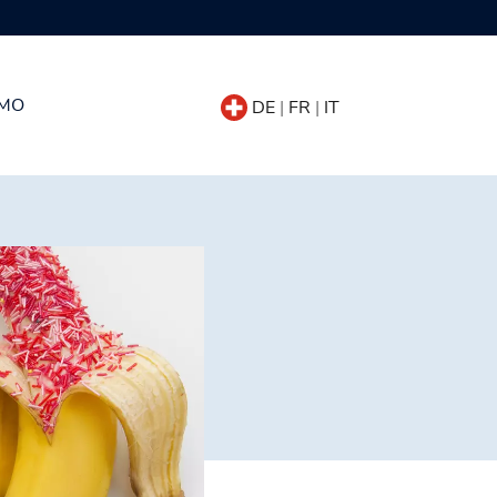
AMO
DE
|
FR
|
IT