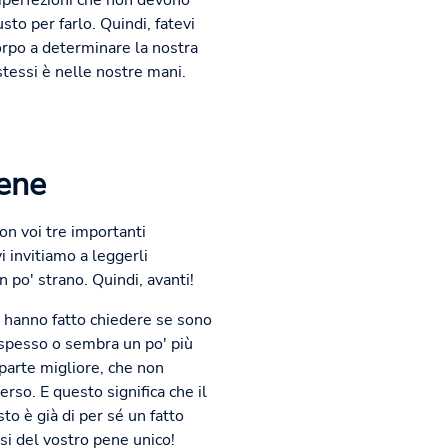
imperfezioni che non devono
to per farlo. Quindi, fatevi
orpo a determinare la nostra
stessi è nelle nostre mani.
pene
on voi tre importanti
i invitiamo a leggerli
 po' strano. Quindi, avanti!
i hanno fatto chiedere se sono
 spesso o sembra un po' più
 parte migliore, che non
rso. E questo significa che il
 è già di per sé un fatto
osi del vostro pene unico!