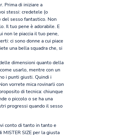
. Prima di iniziare a
voi stessi: credetele (o
e del sesso fantastico. Non
. Il tuo pene è adorabile. E
 non le piaccia il tuo pene,
rti: ci sono donne a cui piace
ete una bella squadra che, si
o delle dimensioni quanto della
a come usarlo, mentre con un
o i punti giusti. Quindi i
. Non vorrete mica rovinarli con
 proposito di tecnica: chiunque
nde o piccolo o se ha una
ostri progressi quando il sesso
vi conto di tanto in tanto e
di MISTER SIZE per la giusta