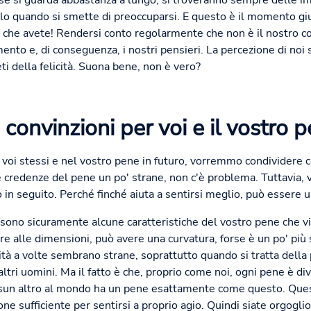
 se si guarda abbastanza a lungo, si troveranno sempre delle 
olo quando si smette di preoccuparsi. E questo è il momento gius
iò che avete! Rendersi conto regolarmente che non è il nostro c
mento e, di conseguenza, i nostri pensieri. La percezione di noi 
i della felicità. Suona bene, non è vero?
 convinzioni per voi e il vostro 
in voi stessi e nel vostro pene in futuro, vorremmo condividere c
le credenze del pene un po' strane, non c'è problema. Tuttavia, v
in seguito. Perché finché aiuta a sentirsi meglio, può essere un
 sono sicuramente alcune caratteristiche del vostro pene che v
re alle dimensioni, può avere una curvatura, forse è un po' più
rità a volte sembrano strane, soprattutto quando si tratta della
tri uomini. Ma il fatto è che, proprio come noi, ogni pene è dive
sun altro al mondo ha un pene esattamente come questo. Questo
ne sufficiente per sentirsi a proprio agio. Quindi siate orgogli