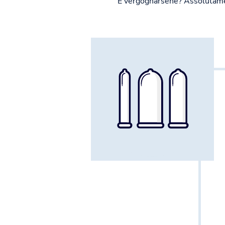
E vergognarsene? Assolutam