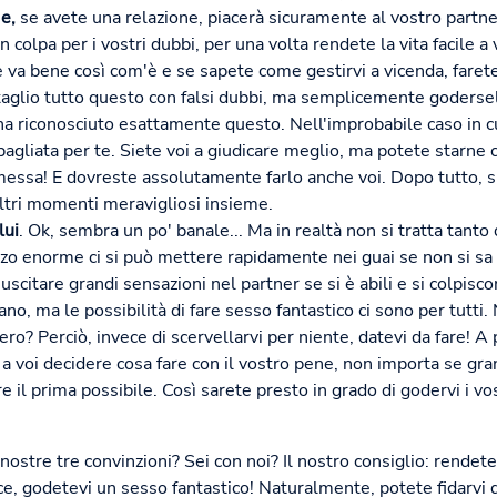
e,
se avete una relazione, piacerà sicuramente al vostro partner
n colpa per i vostri dubbi, per una volta rendete la vita facile a 
ne va bene così com'è e se sapete come gestirvi a vicenda, faret
glio tutto questo con falsi dubbi, ma semplicemente goderselo
ha riconosciuto esattamente questo. Nell'improbabile caso in cui
gliata per te. Siete voi a giudicare meglio, ma potete starne ce
messa! E dovreste assolutamente farlo anche voi. Dopo tutto, si
altri momenti meravigliosi insieme.
lui
. Ok, sembra un po' banale... Ma in realtà non si tratta tant
zzo enorme ci si può mettere rapidamente nei guai se non si s
scitare grandi sensazioni nel partner se si è abili e si colpiscon
riano, ma le possibilità di fare sesso fantastico ci sono per tutti
ero? Perciò, invece di scervellarvi per niente, datevi da fare! A
 a voi decidere cosa fare con il vostro pene, non importa se gra
re il prima possibile. Così sarete presto in grado di godervi i v
ostre tre convinzioni? Sei con noi? Il nostro consiglio: rendete
ce, godetevi un sesso fantastico! Naturalmente, potete fidarvi 