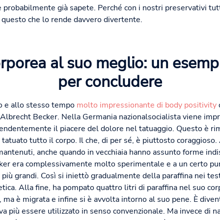
 probabilmente già sapete. Perché con i nostri preservativi tut
 questo che lo rende davvero divertente.
orporea al suo meglio: un esemp
per concludere
o e allo stesso tempo
molto impressionante di body positivity
o
a Albrecht Becker. Nella Germania nazionalsocialista viene impr
ndentemente il piacere del dolore nel tatuaggio. Questo è ri
è tatuato tutto il corpo. Il che, di per sé, è piuttosto coraggios
ha mantenuti, anche quando in vecchiaia hanno assunto forme indis
cker era complessivamente molto sperimentale e a un certo pu
iù grandi. Così si iniettò gradualmente della paraffina nei test
etica. Alla fine, ha pompato quattro litri di paraffina nel suo co
, ma è migrata e infine si è avvolta intorno al suo pene. È dive
a più essere utilizzato in senso convenzionale. Ma invece di 