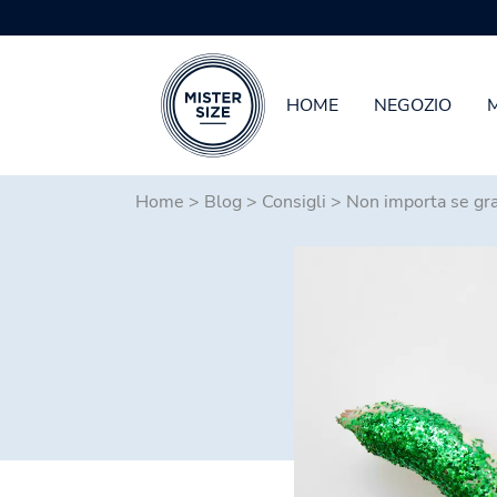
HOME
NEGOZIO
Skip to main content
Home
>
Blog
>
Consigli
>
Non importa se gra