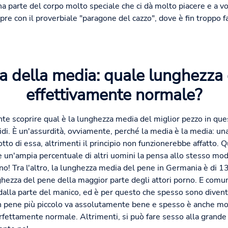
na parte del corpo molto speciale che ci dà molto piacere e a v
empre con il proverbiale "paragone del cazzo", dove è fin troppo fa
a della media: quale lunghezza
effettivamente normale?
te scoprire qual è la lunghezza media del miglior pezzo in que
pidi. È un'assurdità, ovviamente, perché la media è la media: u
to di essa, altrimenti il principio non funzionerebbe affatto. Qu
e un'ampia percentuale di altri uomini la pensa allo stesso mo
! Tra l'altro, la lunghezza media del pene in Germania è di 13
hezza del pene della maggior parte degli attori porno. E comunq
 dalla parte del manico, ed è per questo che spesso sono diventa
 un pene più piccolo va assolutamente bene e spesso è anche m
rfettamente normale. Altrimenti, si può fare sesso alla grande