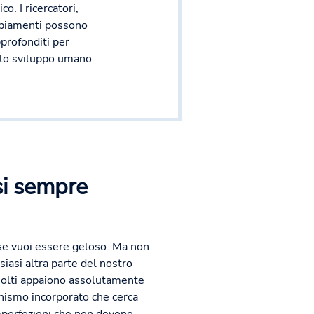
o. I ricercatori,
mbiamenti possono
pprofonditi per
llo sviluppo umano.
si sempre
 se vuoi essere geloso. Ma non
iasi altra parte del nostro
 molti appaiono assolutamente
ismo incorporato che cerca