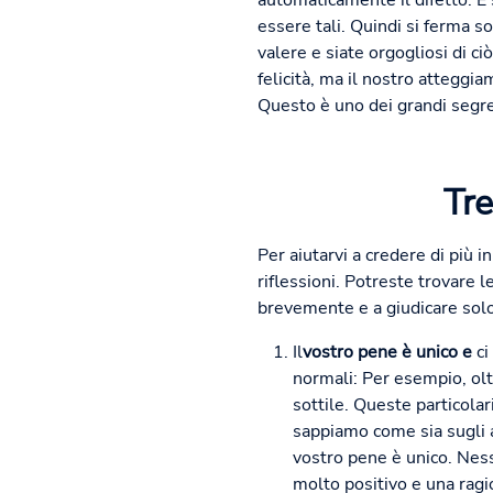
automaticamente il difetto. E
essere tali. Quindi si ferma s
valere e siate orgogliosi di c
felicità, ma il nostro atteggia
Questo è uno dei grandi segret
Tre
Per aiutarvi a credere di più 
riflessioni. Potreste trovare 
brevemente e a giudicare solo 
Il
vostro pene è unico e
ci
normali: Per esempio, olt
sottile. Queste particola
sappiamo come sia sugli al
vostro pene è unico. Nes
molto positivo e una ragio