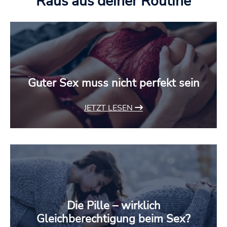
Raus aus deiner Routine
Guter Sex muss nicht perfekt sein
JETZT LESEN
Die Pille – wirklich
Gleichberechtigung beim Sex?