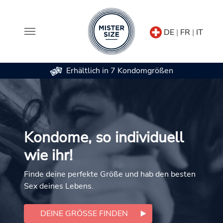
DE
|
FR
|
IT
Erhältlich in 7 Kondomgrößen
Zum Hauptinhalt springen
Kondome, so individuell
wie ihr!
Finde deine perfekte Größe und hab den besten
Sex deines Lebens.
DEINE GRÖSSE FINDEN