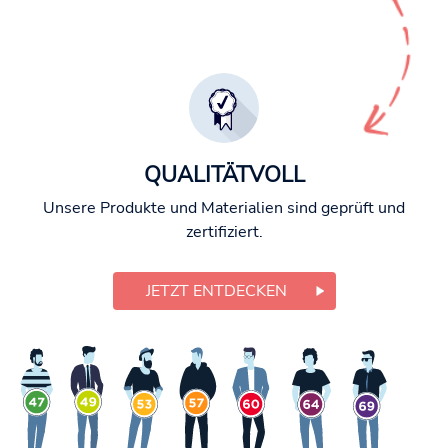
QUALITÄTVOLL
Unsere Produkte und Materialien sind geprüft und
zertifiziert.
JETZT ENTDECKEN