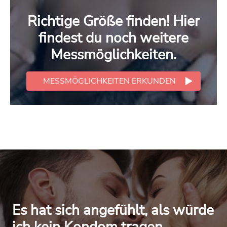
Richtige Größe finden! Hier
findest du noch weitere
Messmöglichkeiten.
MESSMÖGLICHKEITEN ERKUNDEN
Es hat sich angefühlt, als würde