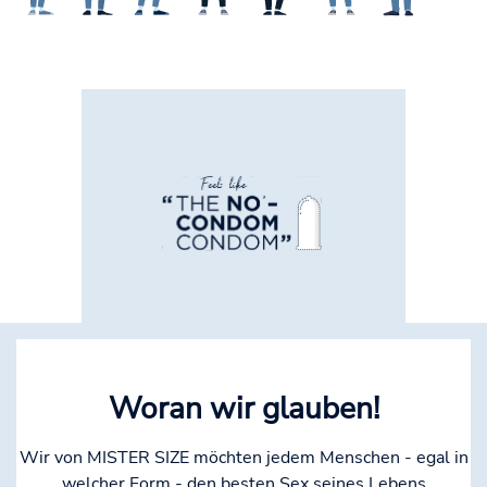
Woran wir glauben!
Wir von MISTER SIZE möchten jedem Menschen - egal in
welcher Form - den besten Sex seines Lebens