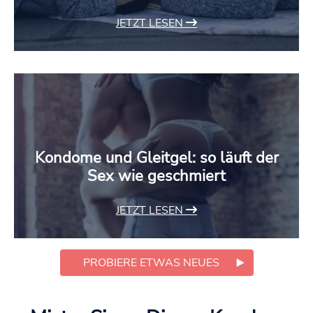
JETZT LESEN
Kondome und Gleitgel: so läuft der
Sex wie geschmiert
JETZT LESEN
PROBIERE ETWAS NEUES