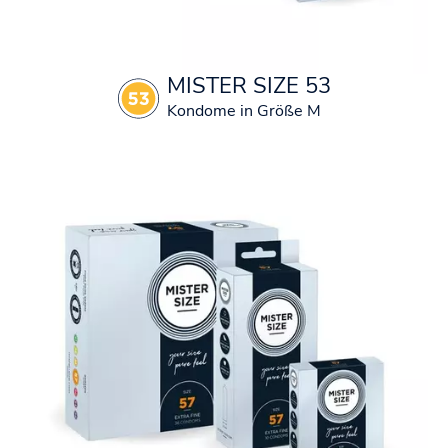
MISTER SIZE 53
Kondome in Größe M