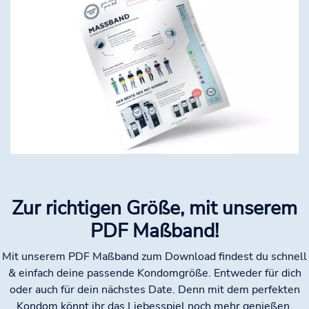
Zur richtigen Größe, mit unserem
PDF Maßband!
Mit unserem PDF Maßband zum Download findest du schnell
& einfach deine passende Kondomgröße. Entweder für dich
oder auch für dein nächstes Date. Denn mit dem perfekten
Kondom könnt ihr das Liebesspiel noch mehr genießen.