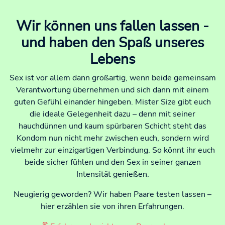
Wir können uns fallen lassen -
und haben den Spaß unseres
Lebens
Sex ist vor allem dann großartig, wenn beide gemeinsam
Verantwortung übernehmen und sich dann mit einem
guten Gefühl einander hingeben. Mister Size gibt euch
die ideale Gelegenheit dazu – denn mit seiner
hauchdünnen und kaum spürbaren Schicht steht das
Kondom nun nicht mehr zwischen euch, sondern wird
vielmehr zur einzigartigen Verbindung. So könnt ihr euch
beide sicher fühlen und den Sex in seiner ganzen
Intensität genießen.
Neugierig geworden? Wir haben Paare testen lassen –
hier erzählen sie von ihren Erfahrungen.