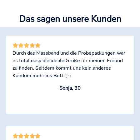
Das sagen unsere Kunden
Durch das Massband und die Probepackungen war
es total easy die ideale Größe für meinen Freund
zu finden. Seitdem kommt uns kein anderes
Kondom mehr ins Bett. ;-)
Sonja, 30