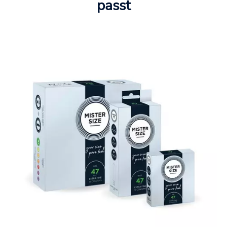
passt