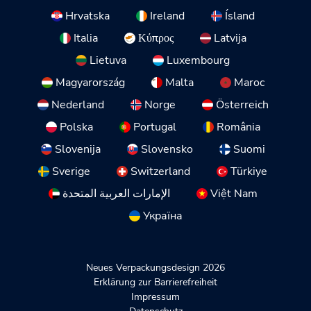
Hrvatska
Ireland
Ísland
Italia
Κύπρος
Latvija
Lietuva
Luxembourg
Magyarország
Malta
Maroc
Nederland
Norge
Österreich
Polska
Portugal
România
Slovenija
Slovensko
Suomi
Sverige
Switzerland
Türkiye
الإمارات العربية المتحدة
Việt Nam
Україна
Neues Verpackungsdesign 2026
Erklärung zur Barrierefreiheit
Impressum