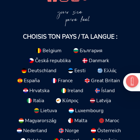
your size
pure feel
CHOISIS TON PAYS / TA LANGUE :
Belgium
България
Česká republika
Danmark
Deutschland
Eesti
Ελλάς
España
France
Great Britain
Hrvatska
Ireland
Ísland
Italia
Κύπρος
Latvija
Lietuva
Luxembourg
Magyarország
Malta
Maroc
Nederland
Norge
Österreich