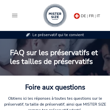
DE
|
FR
|
IT
vatif qui te convient
Disponible en 7 tailles d
Aller au contenu principal
FAQ sur les préservatifs et
les tailles de préservatifs
Foire aux questions
Obtiens ici les réponses à toutes tes questions sur le
préservatif, ta taille de préservatif, ainsi que MISTER SIZE