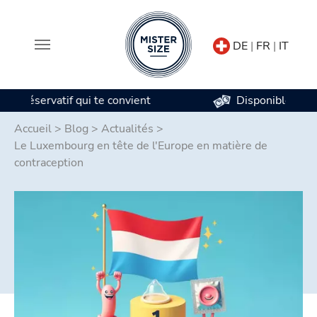
DE
|
FR
|
IT
Disponible en 7 tailles de préservatifs
Aller au contenu principal
Accueil
>
Blog
>
Actualités
>
Le Luxembourg en tête de l'Europe en matière de
contraception