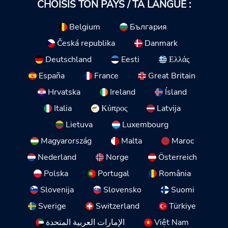
CHOISIS TON PAYS / TA LANGUE :
Belgium
България
Česká republika
Danmark
Deutschland
Eesti
Ελλάς
España
France
Great Britain
Hrvatska
Ireland
Ísland
Italia
Κύπρος
Latvija
Lietuva
Luxembourg
Magyarország
Malta
Maroc
Nederland
Norge
Österreich
Polska
Portugal
România
Slovenija
Slovensko
Suomi
Sverige
Switzerland
Türkiye
الإمارات العربية المتحدة
Việt Nam