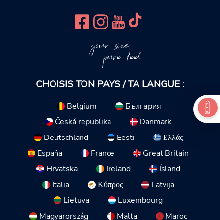
your size
pure feel
CHOISIS TON PAYS / TA LANGUE :
Belgium
България
Česká republika
Danmark
Deutschland
Eesti
Ελλάς
España
France
Great Britain
Hrvatska
Ireland
Ísland
Italia
Κύπρος
Latvija
Lietuva
Luxembourg
Magyarország
Malta
Maroc