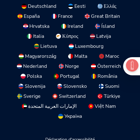
Deutschland
Eesti
Ελλάς
España
France
Great Britain
Hrvatska
Ireland
Ísland
Italia
Κύπρος
Latvija
Lietuva
Luxembourg
Magyarország
Malta
Maroc
Nederland
Norge
Österreich
Polska
Portugal
România
Slovenija
Slovensko
Suomi
Sverige
Switzerland
Türkiye
الإمارات العربية المتحدة
Việt Nam
Україна
Déclaration d'accessibilité