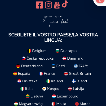
your size
pure feel
SCEGLIETE IL VOSTRO PAESE/LA VOSTRA
LINGUA:
Belgium
България
Česká republika
Danmark
Deutschland
Eesti
Ελλάς
España
France
Great Britain
Hrvatska
Ireland
Ísland
Italia
Κύπρος
Latvija
Lietuva
Luxembourg
Magyarország
Malta
Maroc