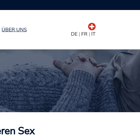
ÜBER UNS
DE
|
FR
|
IT
eren Sex