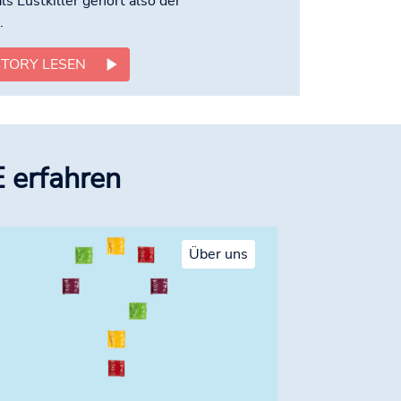
s Lustkiller gehört also der
.
TORY LESEN
 erfahren
Über uns