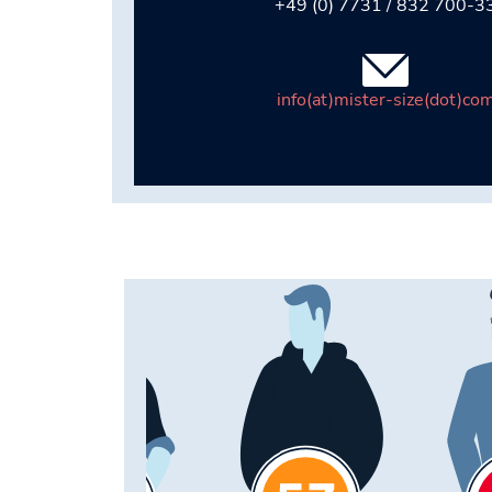
+49 (0) 7731 / 832 700-3
info(at)mister-size(dot)co