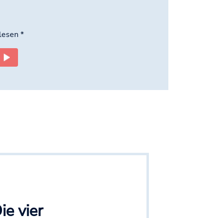
elesen
*
e vier