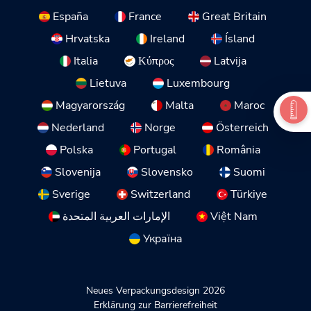
España
France
Great Britain
Hrvatska
Ireland
Ísland
Italia
Κύπρος
Latvija
Lietuva
Luxembourg
Magyarország
Malta
Maroc
Nederland
Norge
Österreich
Polska
Portugal
România
Slovenija
Slovensko
Suomi
Sverige
Switzerland
Türkiye
الإمارات العربية المتحدة
Việt Nam
Україна
Neues Verpackungsdesign 2026
Erklärung zur Barrierefreiheit