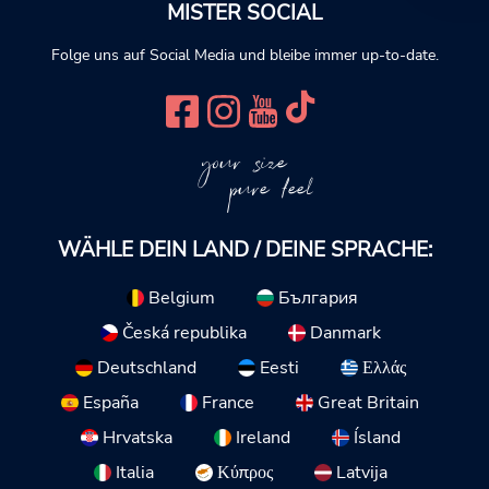
MISTER SOCIAL
Folge uns auf Social Media und bleibe immer up-to-date.
your size
pure feel
WÄHLE DEIN LAND / DEINE SPRACHE:
Belgium
България
Česká republika
Danmark
Deutschland
Eesti
Ελλάς
España
France
Great Britain
Hrvatska
Ireland
Ísland
Italia
Κύπρος
Latvija