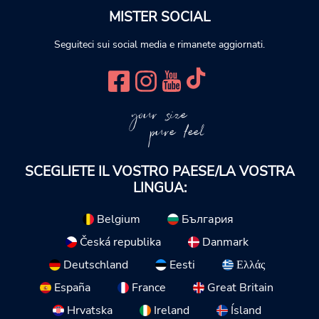
MISTER SOCIAL
Seguiteci sui social media e rimanete aggiornati.
your size
pure feel
SCEGLIETE IL VOSTRO PAESE/LA VOSTRA
LINGUA:
Belgium
България
Česká republika
Danmark
Deutschland
Eesti
Ελλάς
España
France
Great Britain
Hrvatska
Ireland
Ísland