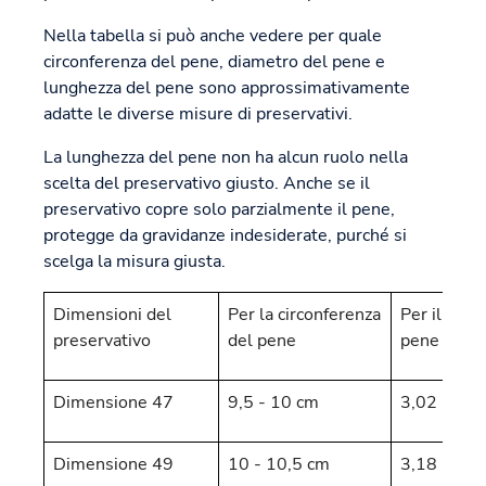
Nella tabella si può anche vedere per quale
circonferenza del pene, diametro del pene e
lunghezza del pene sono approssimativamente
adatte le diverse misure di preservativi.
La lunghezza del pene non ha alcun ruolo nella
scelta del preservativo giusto. Anche se il
preservativo copre solo parzialmente il pene,
protegge da gravidanze indesiderate, purché si
scelga la misura giusta.
Dimensioni del
Per la circonferenza
Per il diam
preservativo
del pene
pene
Dimensione 47
9,5 - 10 cm
3,02 - 3,1
Dimensione 49
10 - 10,5 cm
3,18 - 3,3