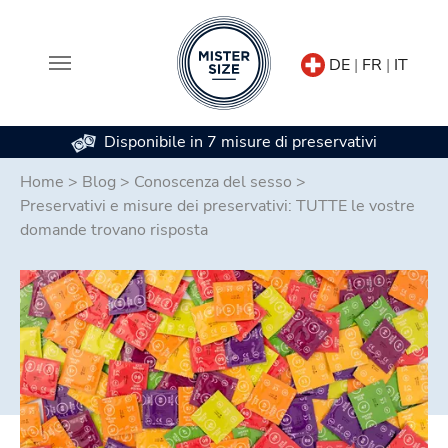
DE
|
FR
|
IT
Disponibile in 7 misure di preservativi
Skip to main content
Home
>
Blog
>
Conoscenza del sesso
>
Preservativi e misure dei preservativi: TUTTE le vostre
domande trovano risposta