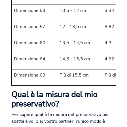
Dimensione 53
10,5 - 12 cm
3,34 - 3,8
Dimensione 57
12 - 13,5 cm
3,82 - 4,3
Dimensione 60
13,5 - 14,5 cm
4,3 - 4,62
Dimensione 64
14,5 - 15,5 cm
4,62 - 4,9
Dimensione 69
Più di 15,5 cm
Più di 4,9
Qual è la misura del mio
preservativo?
Per sapere qual è la misura del preservativo più
adatta a voi o al vostro partner, l'unico modo è