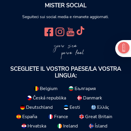
MISTER SOCIAL
Seguiteci sui social media e rimanete aggiornati.
your size
pure feel
SCEGLIETE IL VOSTRO PAESE/LA VOSTRA
LINGUA:
Belgium
България
Česká republika
Danmark
Deutschland
Eesti
Ελλάς
España
France
Great Britain
Hrvatska
Ireland
Ísland