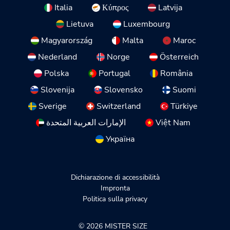
Italia
Κύπρος
Latvija
Lietuva
Luxembourg
Magyarország
Malta
Maroc
Nederland
Norge
Österreich
Polska
Portugal
România
Slovenija
Slovensko
Suomi
Sverige
Switzerland
Türkiye
الإمارات العربية المتحدة
Việt Nam
Україна
Dichiarazione di accessibilità
Impronta
Politica sulla privacy
© 2026 MISTER SIZE