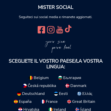
MISTER SOCIAL
Seguiteci sui social media e rimanete aggiornati.
your size
pure feel
SCEGLIETE IL VOSTRO PAESE/LA VOSTRA
LINGUA:
Belgium
България
Česká republika
Danmark
Deutschland
Eesti
Ελλάς
España
France
Great Britain
Hrvatska
Ireland
Ísland