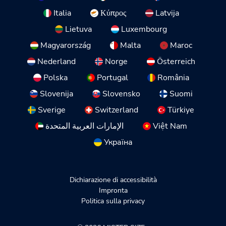
Italia
Κύπρος
Latvija
Lietuva
Luxembourg
Magyarország
Malta
Maroc
Nederland
Norge
Österreich
Polska
Portugal
România
Slovenija
Slovensko
Suomi
Sverige
Switzerland
Türkiye
الإمارات العربية المتحدة
Việt Nam
Україна
Dichiarazione di accessibilità
Impronta
Politica sulla privacy