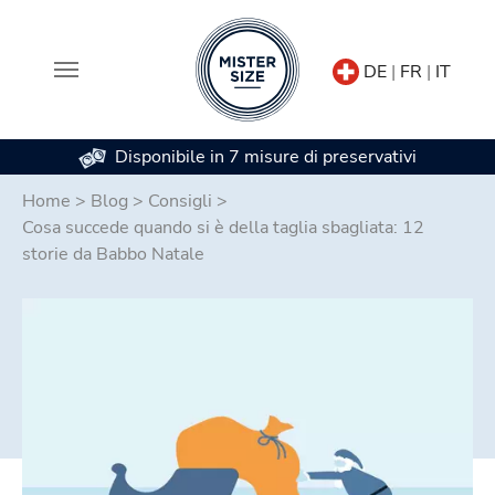
DE
|
FR
|
IT
Disponibile in 7 misure di preservativi
Skip to main content
Home
>
Blog
>
Consigli
>
Cosa succede quando si è della taglia sbagliata: 12
storie da Babbo Natale