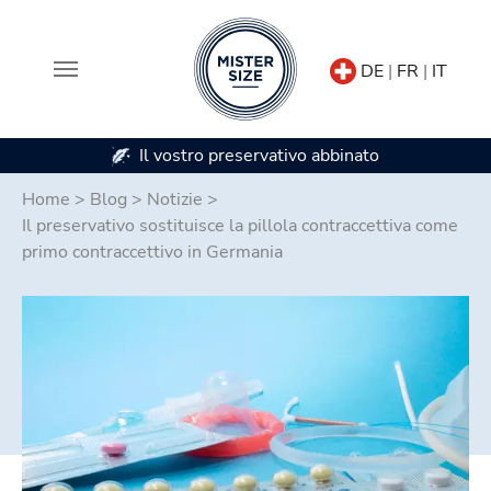
DE
|
FR
|
IT
Disponibile in 7 misure di preservativi
Skip to main content
Home
>
Blog
>
Notizie
>
Il preservativo sostituisce la pillola contraccettiva come
primo contraccettivo in Germania