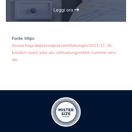
Leggi ora
Fonte: https:
//www.bzga.de/presse/pressemitteilungen/2023-11-16-
kondom-loest-pille-als-verhuetungsmittel-nummer-eins-
ab/